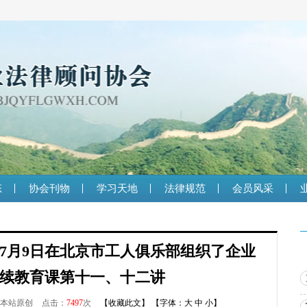
态
协会刊物
学习天地
法律规范
会员风采
7月9日在北京市工人俱乐部组织了企业
续教育课第十一、十二讲
本站原创
点击：
7497
次
【
收藏此文
】
【字体：
大
中
小
】