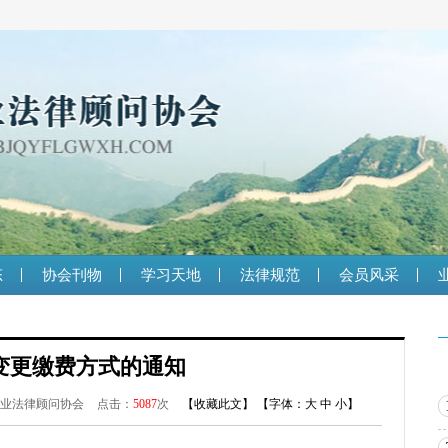
态
协会刊物
学习天地
法律规范
会员风采
变更缴费方式的通知
业法律顾问协会
点击：
5087
次
【
收藏此文
】
【字体：
大
中
小
】